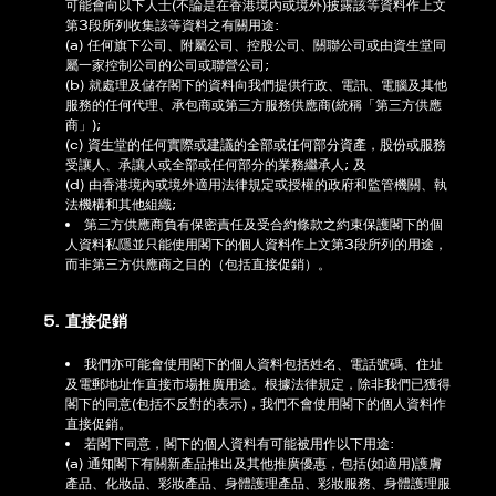
可能會向以下人士(不論是在香港境內或境外)披露該等資料作上文
第3段所列收集該等資料之有關用途:
(a) 任何旗下公司、附屬公司、控股公司、關聯公司或由資生堂同
屬一家控制公司的公司或聯營公司;
(b) 就處理及儲存閣下的資料向我們提供行政、電訊、電腦及其他
服務的任何代理、承包商或第三方服務供應商(統稱「第三方供應
商」);
(c) 資生堂的任何實際或建議的全部或任何部分資產，股份或服務
受讓人、承讓人或全部或任何部分的業務繼承人; 及
(d) 由香港境內或境外適用法律規定或授權的政府和監管機關、執
法機構和其他組織;
第三方供應商負有保密責任及受合約條款之約束保護閣下的個
人資料私隱並只能使用閣下的個人資料作上文第3段所列的用途，
而非第三方供應商之目的（包括直接促銷）。
5. 直接促銷
我們亦可能會使用閣下的個人資料包括姓名、電話號碼、住址
及電郵地址作直接市場推廣用途。根據法律規定，除非我們已獲得
閣下的同意(包括不反對的表示)，我們不會使用閣下的個人資料作
直接促銷。
若閣下同意，閣下的個人資料有可能被用作以下用途:
(a) 通知閣下有關新產品推出及其他推廣優惠，包括(如適用)護膚
產品、化妝品、彩妝產品、身體護理產品、彩妝服務、身體護理服