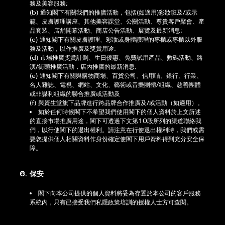
務及美容服務;
(b) 通知閣下有關我們的推廣活動，包括(如適用)彩妝班及/或示
範、皮膚護理講座、其他美容課堂、公關活動、尊貴客戶聚會、產
品套装、店舗開幕活動、商店公告活動、展覽及最新消息;
(c) 通知閣下有關皮膚護理、彩妝或身體護理的專櫃或專櫃以外服
務及活動，以作推廣及獎賞用途;
(d) 市場推廣獎賞計劃、生日優惠、免費試用產品、數碼活動、路
演/街頭推廣活動，店內推廣的最新消息;
(e) 通知閣下有關與購物商場、百貨公司、信用咭、銀行、行業、
名人雜誌、電視、網站、文化、藝術或音樂團體/組織、慈善團體
或非謀利組織的聯合推廣或活動及
(f) 與資生堂旗下品牌進行跨品牌合作推廣及/或活動（如適用）。
如於任何時候閣下不希望我們使用閣下的個人資料於上文所述
的直接市場推廣用途，閣下可透過下文第10段所列的渠道聯絡我
們，以行使閣下的退出權利。請注意在行使退出權利時，我們或需
要您提供個人相關資料作身份確定使閣下用戶資料得到充分安全保
障。
6. 保安
閣下向本公司提供的個人資料將妥為存置於本公司的客戶服務
系統內，只有已接受我們私隱政策培訓的授權人士方可查閱。