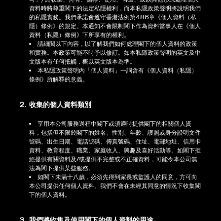
資料時將尊重閣下的法定私隱權利，而本私隱政策聲明將說明我們
的私隱實務。我們承諾會遵守香港法例第486章《個人資料（私
隱）條例》的規定。本通知不會限制閣下作為資料當事人在《個人
資料（私隱）條例》下所享有的權利。
請細閲以下內容，以了解我們如何處理閣下的個人資料的政策
和實務。本政策可能不時予以修訂。如本私隱政策聲明的英文及中
文版本有任何抵觸，概以英文版本為準。
本私隱政策聲明內「個人資料」一詞含有《個人資料（私隱）
條例》所解釋的意義。
2. 收集的個人資料類別
享用本公司服務過程中閣下或須適時提供閣下的相關個人資
料，包括但不限於閣下的姓名、性別、年齡、護照或身分證明文件
號碼、出生日期、電話號碼、傳真號碼、住址、電郵地址、信用卡
資料、教育程度、職業、家庭收入、興趣及喜好活動等。如閣下拒
絕提供有關資料及/或提供不完整或不正確資料，可能令本公司無
法為閣下提供某些服務。
如閣下未滿十八歲，必須先得到家長或監護人的同意，方可向
本公司提供任何個人資料。我們不會在未經其同意的情況下收集閣
下的個人資料。
3. 我們將收集及使用閣下的個人資料的用途