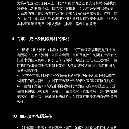
文第4段規定的任何人士，我們可能會將這些個人資料轉移至我們
於香港以外的辦事處。我們承諾會採取一切合理必要的步驟及盡一
切應盡的努力確保所有在我們於香港以外的辦事處收集、持有、儲
存、使用、或以其他形式處理的個人資料會得到安全處理，並符合
本私隱政策聲明及《個人資料（私隱）條例》的規定。
9. 存取、更正及刪除資料的權利
根據《個人資料（私隱）條例》，閣下有權查核我們是否持有
有關閣下的個人資料，並要求查閱、更正及刪除任何閣下於我們的
記錄中的個人資料。如於任何時候閣下希望行使任何上述權利，請
向我們提出書面要求並如下文第10段所述發送電郵至我們的個人
資料私隱主任。
閣下亦可要求我們從任何運作中的郵遞或分派名單中刪除閣下
或閣下的個人資料。如閣下不希望收到我們的宣傳和直接促銷資
料，請如下文第10段所述電郵聯絡我們的個人資料私隱主任，並
在閣下的通訊中註明「保密」。在回應閣下的要求時，我們可能會
要求閣下提供若干關於閣下的資料，以核實存取要求的真確性及有
效性。
10. 個人資料私隱主任
(1)如閣下要求 (i)查閱或更正資料; (ii)提供關於我們在個人資料