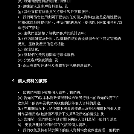
(e) 通知有關會員計劃的任何修訂;
(f) 數據清洗及客戶資料更新; 及
(g) 其他直接有關會員的持續性客戶支援服務。
我們可能會使用由閣下提供的任何個人資料(無論是必須性提供
的和/或自願性提供的)，使我們能夠為閣下提供以下附加服務和/或
進行以下活動:
(a) 讓我們更清楚了解我們客戶的統計資料;
(b) 作內部研究及分析，以讓我們能妥善提供切合閣下特定需求的
獎賞、服務及產品信息或禮物;
(c) 市場研究;
(d) 讓我們的美容顧問進行跟進服務;
(e) 分派客戶滿意調查; 及
(f) 寄出尊貴客戶通訊及尊貴客戶活動最新資料。
4. 個人資料的披露
如我們向閣下收集個人資料，我們將:
(a) 告知閣下(以本私隱政策聲明或透過另行發出的通知)我們正在
收集閣下的資料及我們所收集的該等個人資料的用途;
(b) 在相關情況下，給予閣下機會選擇退出及拒絕將閣下的個人資
料作某種用途(包括但不限於下文第5段所述的情況); 及
(c) 告知閣下我們將如何儲存閣下的個人資料及閣下如何可以查
閱，更改及刪除我們所保存的該等個人資料。
我們收集及持有關於閣下的個人資料均會被保密處理，但我們