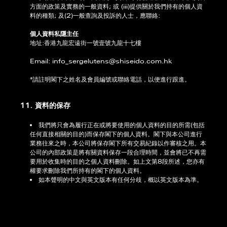
方面的政策及實務的一般資料; 或 (iii)提供關於我們持有的個人資
料的種類; 及(2)一般查詢及投訴的人士，應聯絡:
個人資料私隱主任
地址:香港九龍宏遠街一號壹號九龍十七樓
Email:
info_sergelutens@shiseido.com.hk
*請註明閣下之姓名及會員編號或聯絡電話，以便進行跟進。
11. 資料的保存
我們將只會為履行正在或將要使用的個人資料的目的所需(包括
任何直接相關的目的)而保存閣下的個人資料。閣下與本公司進行
業務往來之時，本公司將保存閣下所有交易紀錄以作審核之用。本
公司的內部政策是將有關資料保存一段合理時間，並會將已不再需
要用於收集時的目的之個人資料刪除。如上文第8段所述，您亦有
權要求刪除我們所持有的閣下的個人資料。
如本聲明的中文與英文版本有任何分歧，概以英文版本為準。