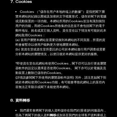
7. Cookies
Cookies （"儲存在用户本地終端上的數據"）是指把閣下瀏
覽本網站的紀錄以壓縮及加密的文字檔案形式，儲存於閣下的電腦
或流動裝置的一項功能。本網站所用的Cookies並沒有識別個別
用戶的功能，而經Cookies所收集的信息並不會包括閣下的電子
郵件地址、姓名或其它個人資料。資生堂在以下情況有可能於此本
網站取用Cookies：
(a) 當用戶瀏覽本網站並需要切換到本網站的不同頁面，所需的資
料會被暫存以便用戶能夠更方便地瀏覽本網站。
(b) 當資生堂或資生堂所委託的公司於本網站進行用戶調查或需要
分析本網站的瀏覽情況，以便日後於本網站提供更好的服務。
*即使資生堂在此網站有使用Cookies，閣下仍可以自行更改瀏覽
器軟件的設定以選擇是否使用Cookies。 閣下亦可以於電腦及流
動裝置上刪除已儲存的Cookies。
(詳情請參閱閣下所使用的瀏覽器軟件說明) 另外，請注意如閣下拒
絕於本網站使用Cookies功能，有可能會導致此網站上的某些內
容無法正常顯示或閣下未能使用本網站。
8. 資料轉移
我們通常會將閣下的個人資料儲存在我們於[香港]的伺服器內，
但為了將閣下的個人資料
轉移
或加添至我們的全球客戶資料庫或上